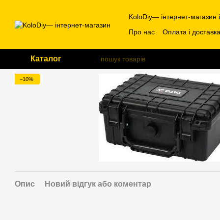
Перейти до основного контенту
KoloDiy— інтернет-магазин 
Про нас
Оплата і доставк
Каталог
−10%
Опис
Новий відгук або коментар