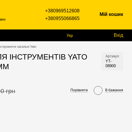
+380969512608
Мій кошик
+380955066865
зин
Вхід
Укр
нструменти загальні Yato
Я ІНСТРУМЕНТІВ YATO
Артикул
YT-
 ММ
08900
0 грн
Порівняти
В бажання