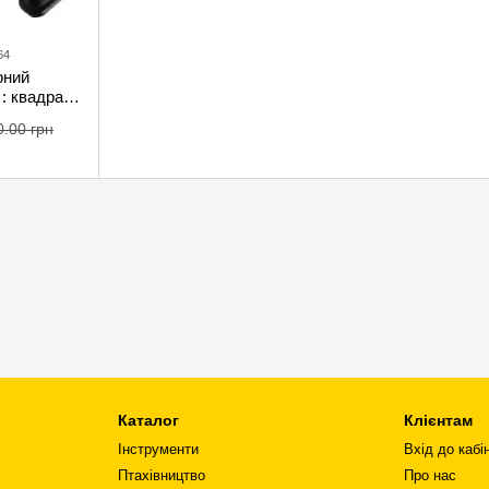
64
рний
: квадрат
 Nm
0.00 грн
Каталог
Клієнтам
Інструменти
Вхід до кабі
Птахівництво
Про нас