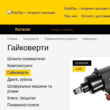
Перейти до основного контенту
KoloDiy— інтернет-магазин 
Про нас
Оплата і доставк
Каталог
Головна
Інструменти
Пневматичні інструменти
Гайковерти
Гайковерти
Шланги пневматичні
НОВИНКА
Комплектуючі
−15%
Гайковерти
Дрилі, зубила
Шліфувальні машини та
різаки
Ключі, тріщатки
Пневмопістолети