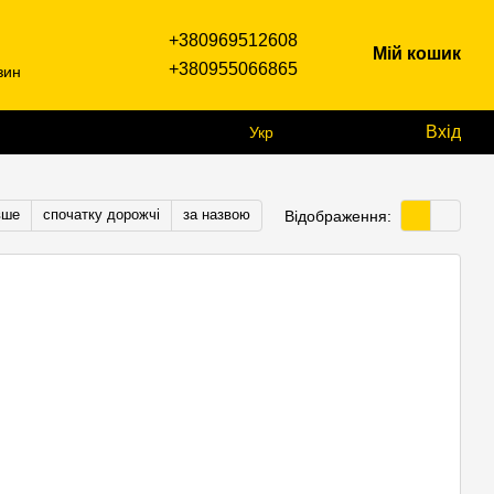
+380969512608
Мій кошик
+380955066865
зин
Вхід
Укр
вше
спочатку дорожчі
за назвою
Відображення: