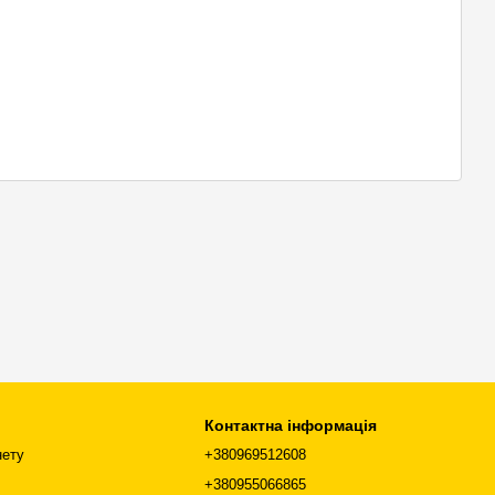
Контактна інформація
нету
+380969512608
+380955066865