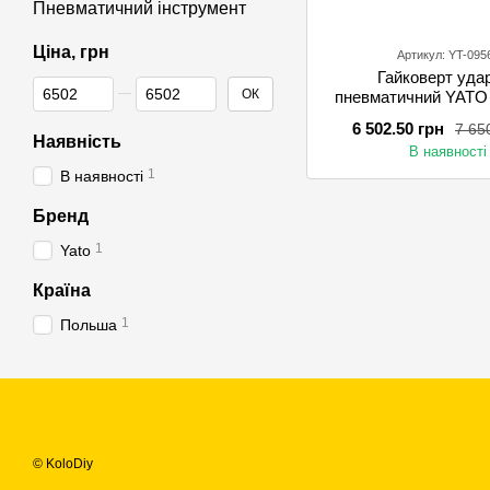
Пневматичний інструмент
Ціна, грн
Артикул: YT-095
Гайковерт уда
Від Ціна, грн
До Ціна, грн
ОК
пневматичний YATO 
3/4", F=1300
6 502.50 грн
7 65
Наявність
В наявності
1
В наявності
Бренд
1
Yato
Країна
1
Польша
© KoloDiy