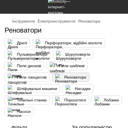
Інструменти
Електроінструменти
Реноватори
Реноватори
Дрилі
Перфоратори, відбійні молоти
Пульверизатори
Шуруповерти
Пили дискові
Пили шаблеві
Пили ланцюгові
Реноватори
Шліфувальні машини
Насадки
Точильні станки
Порохотяги
Лобзики
Насоси
Фільтр
За популярністю