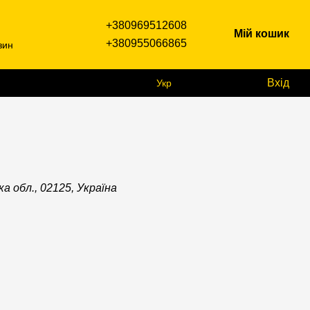
+380969512608
Мій кошик
+380955066865
зин
Вхід
Укр
ька обл., 02125, Україна