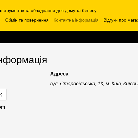
інструментів та обладнання для дому та бізнесу
а
Обмін та повернення
Контактна інформація
Відгуки про мага
інформація
Адреса
вул. Старосільська, 1К, м. Київ, Київс
к
com