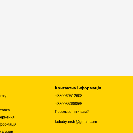
Контактна інформація
нету
+380969512608
+380955066865
ставка
Передзвонити вам?
вернення
kolodiy.instr@gmail.com
нформація
магазин