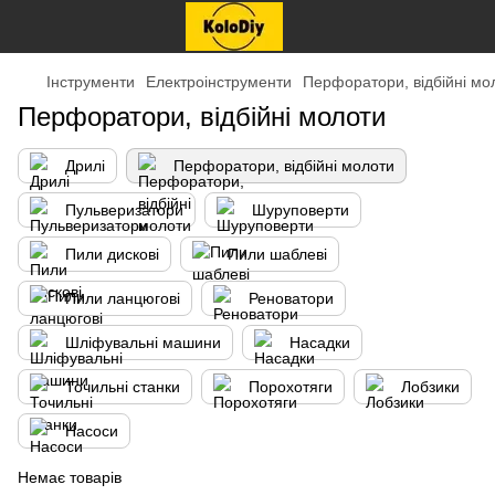
Інструменти
Електроінструменти
Перфоратори, відбійні мо
Перфоратори, відбійні молоти
Дрилі
Перфоратори, відбійні молоти
Пульверизатори
Шуруповерти
Пили дискові
Пили шаблеві
Пили ланцюгові
Реноватори
Шліфувальні машини
Насадки
Точильні станки
Порохотяги
Лобзики
Насоси
Немає товарів