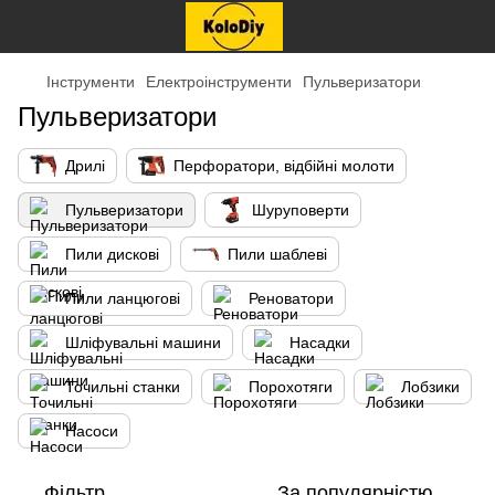
Інструменти
Електроінструменти
Пульверизатори
Пульверизатори
Дрилі
Перфоратори, відбійні молоти
Пульверизатори
Шуруповерти
Пили дискові
Пили шаблеві
Пили ланцюгові
Реноватори
Шліфувальні машини
Насадки
Точильні станки
Порохотяги
Лобзики
Насоси
Фільтр
За популярністю