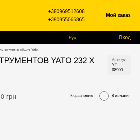
+380969512608
Мой заказ
+380955066865
Вход
Рус
нструменты общие Yato
ТРУМЕНТОВ YATO 232 Х
Артикул
YT-
08900
0 грн
К сравнению
В желания