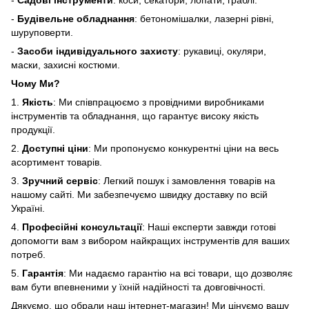
-
Садові інструменти
: коси, секатори, лопати, граблі.
-
Будівельне обладнання
: бетономішалки, лазерні рівні,
шуруповерти.
-
Засоби індивідуального захисту
: рукавиці, окуляри,
маски, захисні костюми.
Чому Ми?
1.
Якість
: Ми співпрацюємо з провідними виробниками
інструментів та обладнання, що гарантує високу якість
продукції.
2.
Доступні ціни
: Ми пропонуємо конкурентні ціни на весь
асортимент товарів.
3.
Зручний сервіс
: Легкий пошук і замовлення товарів на
нашому сайті. Ми забезпечуємо швидку доставку по всій
Україні.
4.
Професійні консультації
: Наші експерти завжди готові
допомогти вам з вибором найкращих інструментів для ваших
потреб.
5.
Гарантія
: Ми надаємо гарантію на всі товари, що дозволяє
вам бути впевненими у їхній надійності та довговічності.
Дякуємо, що обрали наш інтернет-магазин! Ми цінуємо вашу