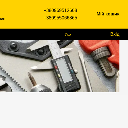
+380969512608
Мій кошик
+380955066865
зин
Вхід
Укр