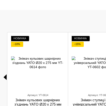
НОВИНКА
НОВИНКА
−10%
−15%
Артикул: YT-0614
Артикул: YT-0
Знімач кульових шарнірних
Знімач ступиці і
з'єднань YATO Ø20 x 275 мм
універсальний YATO