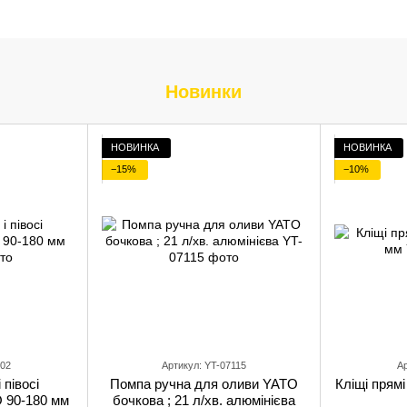
Новинки
НОВИНКА
НОВИНКА
−15%
−10%
602
Артикул: YT-07115
Ар
 півосі
Помпа ручна для оливи YATO
Кліщі прям
 90-180 мм
бочкова ; 21 л/хв. алюмінієва