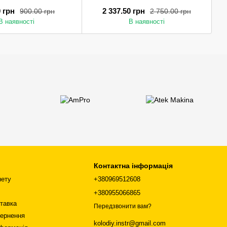
0 грн
2 337.50 грн
900.00 грн
2 750.00 грн
В наявності
В наявності
Контактна інформація
нету
+380969512608
+380955066865
ставка
Передзвонити вам?
вернення
Всі бренди
kolodiy.instr@gmail.com