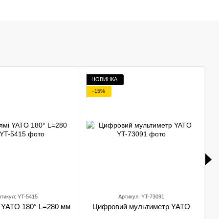
НОВИНКА
−15%
тикул: YT-5415
Артикул: YT-73091
і YATO 180° L=280 мм
Цифровий мультиметр YATO
а