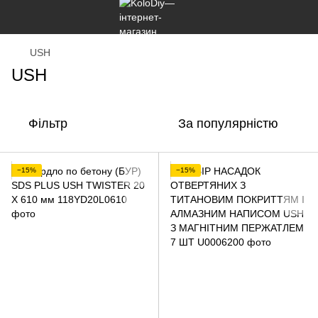
USH
USH
Фільтр
За популярністю
−15%
−15%