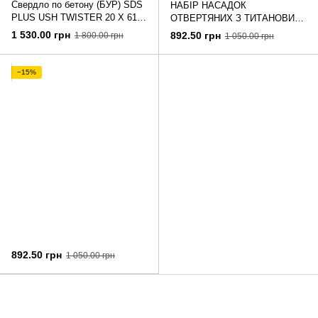
Свердло по бетону (БУР) SDS
НАБІР НАСАДОК
PLUS USH TWISTER 20 Х 610
ОТВЕРТЯНИХ З ТИТАНОВИМ
мм
ПОКРИТТЯМ І АЛМАЗНИМ
1 530.00 грн
892.50 грн
1 800.00 грн
1 050.00 грн
НАПИСОМ USH З МАГНІТНИМ
ПЕРЖАТЛЕМ 7 ШТ
−15%
892.50 грн
1 050.00 грн