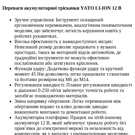
Переваги акумуляторної тріскачки YATO LI-ION 12 В
Зручне управління: Інструмент оснащений
ергономічним перемикачем, аналогічним пневматичним
моделям, що забезпечує легкість керування навіть у
робочих рукавичках.
Висока ефективність у важкодоступних місцях:
Невеликий розмір дозволяє працювати у вузьких
просторах, таких як моторний відсік автомобіля, де
традиційні інструменти не можуть ефективно
послаблювати або затягувати кріплення.
Функція удару: Додаткова функція удару та крутний
момент 45 Нм дозволяють легко працювати з гвинтами
та болтами розміром від M6 до M14.
Регулювання швидкості: Плавне регулювання швидкості
в діапазоні 0-250 об/хв забезпечує точність роботи та
запобігає пошкодженню матеріалів.
Зміна напрямку обертання: Легке перемикання між
обертанням вправо та вліво дозволяє швидко
виконувати монтажні та демонтажні роботи.
Акумуляторна платформа: Працює на літій-іонному
акумуляторі 12 В, який забезпечує тривалу роботу без
прив’язки до електричної мережі та незалежність від
компресорів, як у випадку з пневматичними моделями.