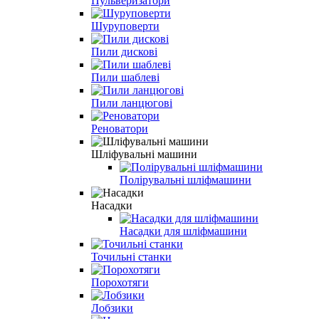
Пульверизатори
Шуруповерти
Пили дискові
Пили шаблеві
Пили ланцюгові
Реноватори
Шліфувальні машини
Полірувальні шліфмашини
Насадки
Насадки для шліфмашини
Точильні станки
Порохотяги
Лобзики