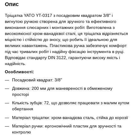
Опис
Тріщатка YATO YT-0317 з посадковим квадратом 3/8" і
вигнутою ручкою створена для зручного та ефективного
виконання слюсарних і монтажних робіт. Виготовлена з
високоякісної хром-ванадієвої сталі, ця тріщатка відрізняється
міцністю і стійкістю до зносу, що робить її ідеальною для
великих навантажень. Пластикова ручка забезпечує комфорт
під час тривалих робіт і надійну фіксацію інструмента в руці.
Відповідає стандарту DIN 3122, гарантуючи високу якість і
надійність.
Особливості:
Посадковий квадрат: 3/8"
Довжина: 200 мм для маневреності в обмеженому
просторі
Кількість зубців: 72, що дозволяє працювати з малим кутом
обертання
Матеріал тріщатки: хром-ванадієва сталь, стійка до корозії
Матеріал ручки: ергономічний пластик для зручності та
контролю