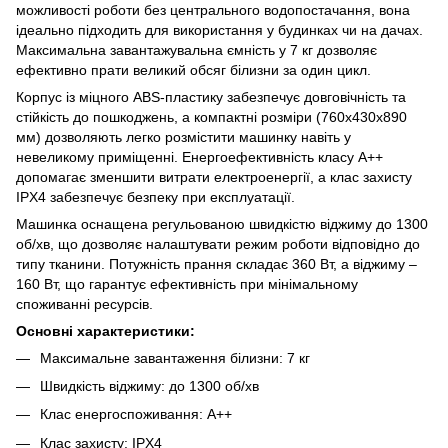
можливості роботи без центрального водопостачання, вона
ідеально підходить для використання у будинках чи на дачах.
Максимальна завантажувальна ємність у 7 кг дозволяє
ефективно прати великий обсяг білизни за один цикл.
Корпус із міцного ABS-пластику забезпечує довговічність та
стійкість до пошкоджень, а компактні розміри (760х430х890
мм) дозволяють легко розмістити машинку навіть у
невеликому приміщенні. Енергоефективність класу А++
допомагає зменшити витрати електроенергії, а клас захисту
IPX4 забезпечує безпеку при експлуатації.
Машинка оснащена регульованою швидкістю віджиму до 1300
об/хв, що дозволяє налаштувати режим роботи відповідно до
типу тканини. Потужність прання складає 360 Вт, а віджиму –
160 Вт, що гарантує ефективність при мінімальному
споживанні ресурсів.
Основні характеристики:
Максимальне завантаження білизни: 7 кг
Швидкість віджиму: до 1300 об/хв
Клас енергоспоживання: А++
Клас захисту: IPX4