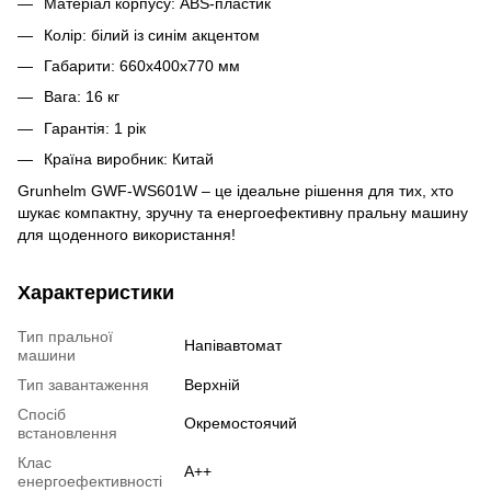
Матеріал корпусу: ABS-пластик
Колір: білий із синім акцентом
Габарити: 660х400х770 мм
Вага: 16 кг
Гарантія: 1 рік
Країна виробник: Китай
Grunhelm GWF-WS601W – це ідеальне рішення для тих, хто
шукає компактну, зручну та енергоефективну пральну машину
для щоденного використання!
Характеристики
Тип пральної
Напівавтомат
машини
Тип завантаження
Верхній
Спосіб
Окремостоячий
встановлення
Клас
А++
енергоефективності