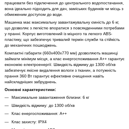
працювати без підключення до центрального водопостачання,
вона ідеально підходить для дач, заміських будинків чи місць з
обмеженим доступом до води.
Машинка має максимальну завантажувальну ємність до 6 кг,
що дозволяє з легкістю впоратися з повсякденними потребами
у пранні. Корпус виготовлений із міцного та легкого ABS-
пластику, що забезпечує тривалий термін служби та стійкість
до механічних пошкоджень.
Компактні габарити (660х400х770 мм) дозволяють машинці
займати мінімум місця, а клас енергоспоживання А++ гарантує
економію електроенергії. Швидкість віджиму до 1300 об/хв
забезпечує якісне видалення вологи з тканин, а потужність
прання 360 Вт гарантує ефективне очищення навіть
найскладніших забруднень.
Основні характеристики:
Максимальне завантаження білизни: 6 кг
Швидкість віджиму: до 1300 об/хв
Клас енергоспоживання: А++
Клас захисту: IPX4