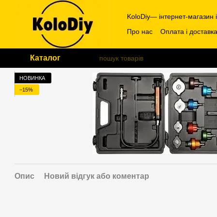
Перейти до основного контенту
KoloDiy— інтернет-магазин 
Про нас
Оплата і доставк
Каталог
НОВИНКА
−15%
Опис
Новий відгук або коментар