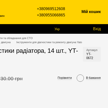
+380969512608
Мій кошик
+380955066865
зин
Вхід
Укр
ти та обладнання для СТО
у двигуна
Інструменти для діагностики та ремонту двигуна Yato
тики радіатора, 14 шт., YT-
Артикул
YT-
0672
730.00 грн
Порівняти
В бажання