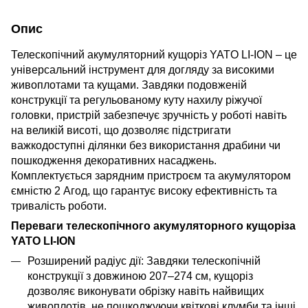
Опис
Телескопічний акумуляторний кущоріз YATO LI-ION – це
універсальний інструмент для догляду за високими
живоплотами та кущами. Завдяки подовженій
конструкції та регульованому куту нахилу ріжучої
головки, пристрій забезпечує зручність у роботі навіть
на великій висоті, що дозволяє підстригати
важкодоступні ділянки без використання драбини чи
пошкодження декоративних насаджень.
Комплектується зарядним пристроєм та акумулятором
ємністю 2 Агод, що гарантує високу ефективність та
тривалість роботи.
Переваги телескопічного акумуляторного кущоріза
YATO LI-ION
Розширений радіус дії: Завдяки телескопічній
конструкції з довжиною 207–274 см, кущоріз
дозволяє виконувати обрізку навіть найвищих
живоплотів, не пошкоджуючи квіткові клумби та інші