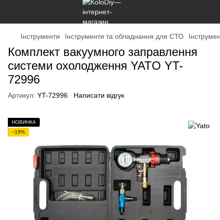
Інструменти
Інструменти та обладнання для СТО
Інструме
Комплект вакуумного заправлення
системи охолодження YATO YT-
72996
Артикул:
YT-72996
Написати відгук
НОВИНКА
−15%