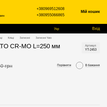
+380969512608
Мій кошик
+380955066865
зин
Вхід
Укр
ці
Кліщі
Затискні
Затискні Yato
YATO CR-MO L=250 мм
Артикул
YT-2453
0 грн
Порівняти
В бажання