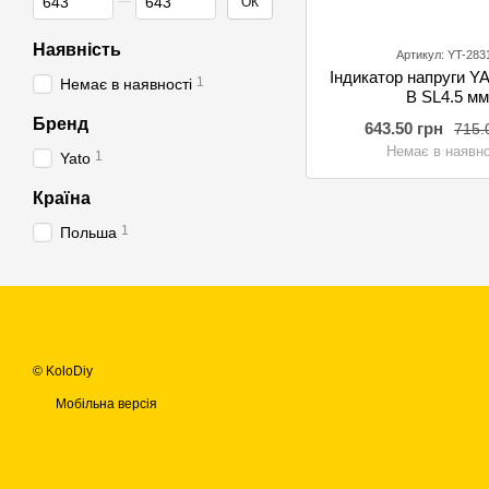
ОК
Наявність
Артикул: YT-283
Індикатор напруги Y
1
Немає в наявності
В SL4.5 мм
Бренд
643.50 грн
715.
Немає в наявно
1
Yato
Країна
1
Польша
© KoloDiy
Мобільна версія