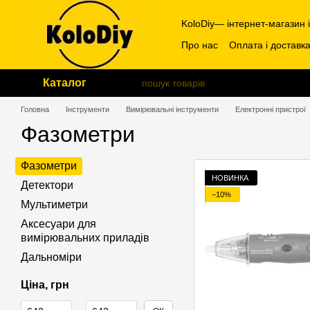
Перейти до основного контенту
KoloDiy— інтернет-магазин 
Про нас
Оплата і доставк
Каталог
Головна
Інструменти
Вимірювальні інструменти
Електронні пристрої
Фазометри
Фазометри
НОВИНКА
Детектори
−10%
Мультиметри
Аксесуари для
вимірювальних приладів
Дальноміри
Ціна, грн
Від Ціна, грн
До Ціна, грн