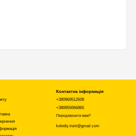
Контактна інформація
нету
+380969512608
+380955066865
ставка
Передзвонити вам?
вернення
kolodiy.instr@gmail.com
нформація
магазин