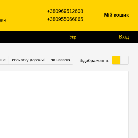
+380969512608
Мій кошик
+380955066865
зин
Вхід
Укр
вше
спочатку дорожчі
за назвою
Відображення: