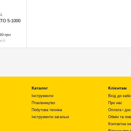
11
ATO 5-1000
00 грн
сті
Каталог
Клієнтам
Інструменти
Вхід до кабі
Птахівництво
Про нас
Побутова техніка
Оплата і до
Інструменти загальні
Обмін та по
Контактна і
Відгуки про 