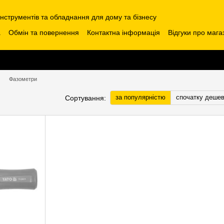
інструментів та обладнання для дому та бізнесу
а
Обмін та повернення
Контактна інформація
Відгуки про мага
Фазометри
за популярністю
спочатку деше
Сортування: