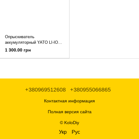
Опрыскиватель
аккумуляторный YATO LI-ION
3.6 В 2 Ач 1л 285/460 мл/мин.
1 300.00 грн
+380969512608
+380955066865
Контактная информация
Полная версия сайта
© KoloDiy
Укр
Рус