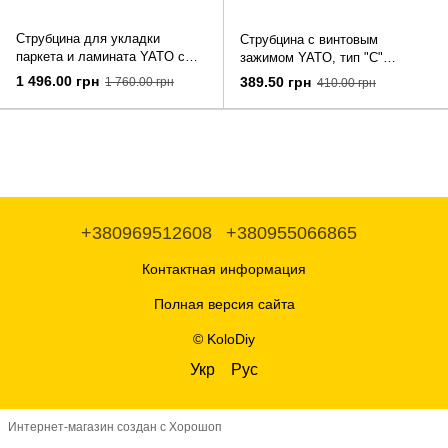
Струбцина для укладки
Струбцина с винтовым
паркета и ламината YATO с
зажимом YATO, тип "С"
диапазоном 420 мм
глубокая, 76Х 203 мм
1 496.00 грн
389.50 грн
1 760.00 грн
410.00 грн
+380969512608
+380955066865
Контактная информация
Полная версия сайта
© KoloDiy
Укр
Рус
Интернет-магазин создан с Хорошоп