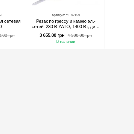
51
Артикул: YT-82159
я сетевая
Резак по грессу и камню эл.-
O
сетей. 230 В YATO; 1400 Вт, диск
Ø= 125/25,4 мм, макс глубь реза
3 655.00 грн
0.00 грн
4 300.00 грн
- 38 мм
В наличии