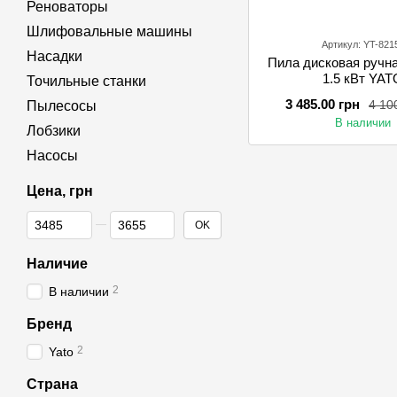
Реноваторы
Шлифовальные машины
Артикул: YT-821
Насадки
Пила дисковая ручна
1.5 кВт YAT
Точильные станки
3 485.00 грн
4 10
Пылесосы
В наличии
Лобзики
Насосы
Цена, грн
От Цена, грн
До Цена, грн
OK
Наличие
2
В наличии
Бренд
2
Yato
Страна