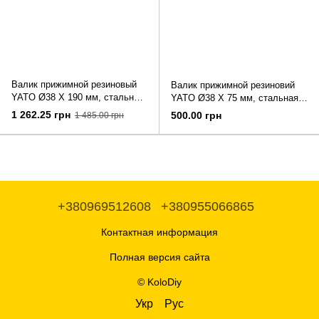
Валик прижимной резиновый
Валик прижимной резиновий
YATO Ø38 X 190 мм, стальная
YATO Ø38 X 75 мм, стальная
телескопическая ручка 450-690
ручка 370 мм
1 262.25 грн
500.00 грн
1 485.00 грн
мм
+380969512608
+380955066865
Контактная информация
Полная версия сайта
© KoloDiy
Укр
Рус