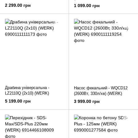
WERK
тримачі 2шт., різьбомір,
2 299.00 грн
1 099.00 грн
викрутка) (WERK)
Драбина універсальна -
Насос фекальний - WQСD12
LZ2110Q (2х10) (WERK)
(2600Вт, 330л/хв) (WERK)
5 199.00 грн
3 999.00 грн