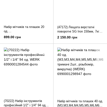
Набір мітчиків та плашок 20
(47172) Лещата верстатні
од.
поворотні SG Iron 150мм, 7кг
(М3,М4,М5,М6,М7,М8,М9,М10,
WERK
899.00 грн
2 150.00 грн
М12, тримачі 2шт.) (WERK)
(70222) Набір інструментів
Набір мітчиків та плашок 40 од.
професійний 1/2" і 1/4" 94 од.
(M3,M3,M4,M4,M5,M5,M6,M6),