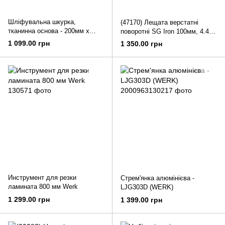
Шліфувальна шкурка,
(47170) Лещата верстатні
тканинна основа - 200мм х
поворотні SG Iron 100мм, 4.4кг
30м, К40 (WERK)
WERK
1 099.00 грн
1 350.00 грн
Инструмент для резки
Стрем'янка алюмінієва -
ламината 800 мм Werk
LJG303D (WERK)
1 299.00 грн
1 399.00 грн