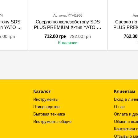
74
Артикул: YT-41966
Арт
етону SDS
Сверло по железобетону SDS
Сверло по
п YATO 25
PLUS PREMIUM Х-тип YATO 18
PLUS PREM
ежущими
Х 600 мм с 4 режущими
Х 1000 
712.80 грн
762.30
5.00 грн
792.00 грн
кромками
В наличии
Каталог
Клиентам
Инструменты
Вход в личн
Птицеводство
О нас
Бытовая техника
Оплата и до
Инструменты общие
Обмен и воз
Контактная 
Отзывы о ма