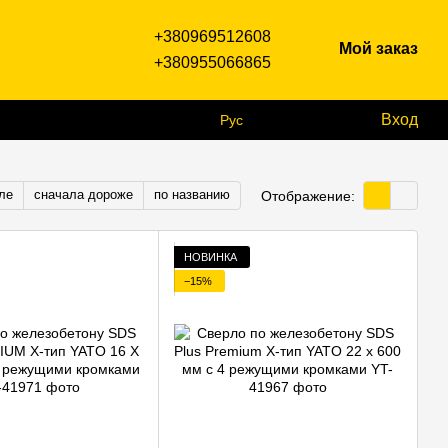
+380969512608
Мой заказ
+380955066865
Вход
Рус
ле
сначала дороже
по названию
Отображение:
НОВИНКА
−15%