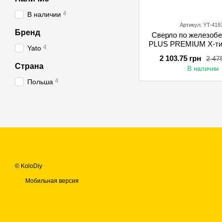
4
В наличии
Артикул: YT-419
Бренд
Сверло по железоб
PLUS PREMIUM Х-ти
4
Yato
Х 1000 мм с 4 р
2 103.75 грн
2 47
кромками
Страна
В наличии
4
Польша
© KoloDiy
Мобильная версия