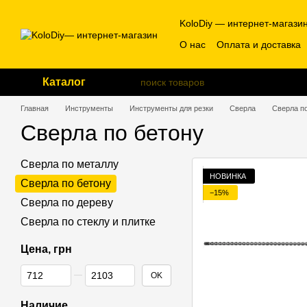
Перейти к основному контенту
KoloDiy — интернет-магази
О нас
Оплата и доставка
Каталог
Главная
Инструменты
Инструменты для резки
Сверла
Сверла п
Сверла по бетону
Сверла по металлу
НОВИНКА
Сверла по бетону
−15%
Сверла по дереву
Сверла по стеклу и плитке
Цена, грн
От Цена, грн
До Цена, грн
OK
Наличие