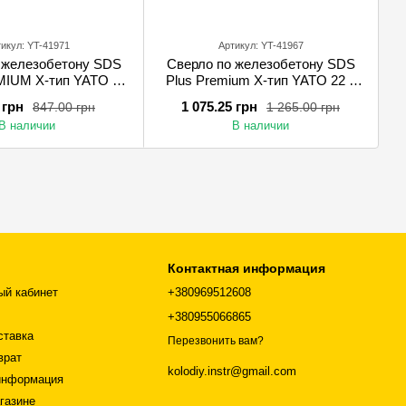
икул: YT-41971
Артикул: YT-41967
 железобетону SDS
Сверло по железобетону SDS
IUM Х-тип YATO 16
Plus Premium Х-тип YATO 22 х
мм с 4 режущими
600 мм с 4 режущими кромками
 грн
1 075.25 грн
847.00 грн
1 265.00 грн
кромками
В наличии
В наличии
Контактная информация
ый кабинет
+380969512608
+380955066865
ставка
Перезвонить вам?
врат
kolodiy.instr@gmail.com
информация
газине