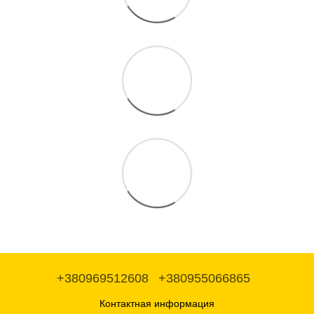
+380969512608
+380955066865
Контактная информация