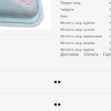
Поворот яєць
Габарити
Вага
Місткість яєць курячих
Місткість яєць гусячих
Місткість яєць перепелиних
Місткість яєць качиних
Місткість яєць індичих
Доставка
Оплата
Гар