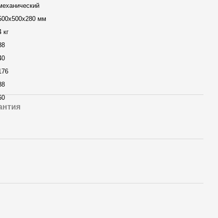
механический
500х500х280 мм
4 кг
88
40
176
88
60
антия