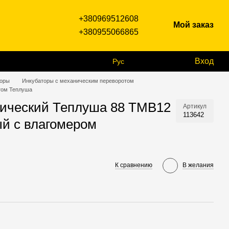
+380969512608
Мой заказ
+380955066865
Вход
Рус
торы
Инкубаторы с механическим переворотом
том Теплуша
нический Теплуша 88 ТМВ12
Артикул
113642
ый с влагомером
К сравнению
В желания