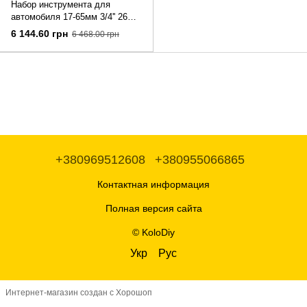
Набор инструмента для
автомобиля 17-65мм 3/4'' 26
ед. "Дальнобойщик" SJND3426
6 144.60 грн
6 468.00 грн
+380969512608
+380955066865
Контактная информация
Полная версия сайта
© KoloDiy
Укр
Рус
Интернет-магазин создан с Хорошоп