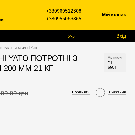
+380969512608
Мій кошик
+380955066865
зин
Вхід
Укр
нструменти загальні Yato
І YATO ПОТРОТНІ З
Артикул
YT-
200 ММ 21 КГ
6504
500.00 грн
Порівняти
В бажання