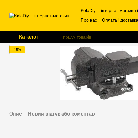
Перейти до основного контенту
KoloDiy— інтернет-магазин 
Про нас
Оплата і доставк
Каталог
−15%
Опис
Новий відгук або коментар