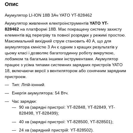
Опис
Акумулятор LI-ION 18В 3Aч YATO YT-828462
Акумулятор живлення електроінструментів
YATO YT-
828462
на платформі 18В. Має покращену систему захисту
елементів від перегріву та повної розрядки у режимі простою.
Максимальний вихідний струм становить 40 А, що для
акумулятора ємністю 3 Ач є одним з кращих результатів у
цьому класі і дозволяє багатогодинну роботу викруткою,
лобзиком та багатьма іншими інструментами. Акумулятор
працює з усіма типами системних зарядних пристроїв YATO
18, включаючи версії з вентилятором або сонячним зарядним
пристроєм.
Тип: Літій-іонний.
Енергія акумулятора: 54 Втч.
Час зарядки:
90 хв (зарядні пристрої: YT-82848, YT-82849, YT-
828498, YT-828499);
40 хв (зарядні пристрої: YT-828500, YT-828501);
24 хв (зарядний пристрій: YT-828502).